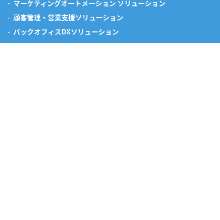
マーケティングオートメーション ソリューション
顧客管理・営業支援ソリューション
バックオフィスDXソリューション
私たちについて
サービス
産業ロボット・機械制御
IoT / AI開発
3DCADシミュレーション･カスタマイズサービス
ブログ
採用情報
採用に向けてのメッセージ
募集要項
インタビュー