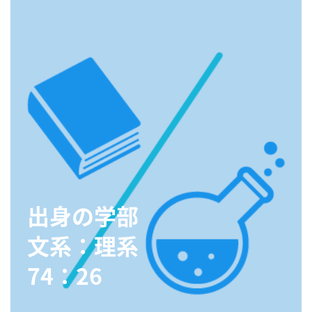
出身の学部
文系：理系
74：26