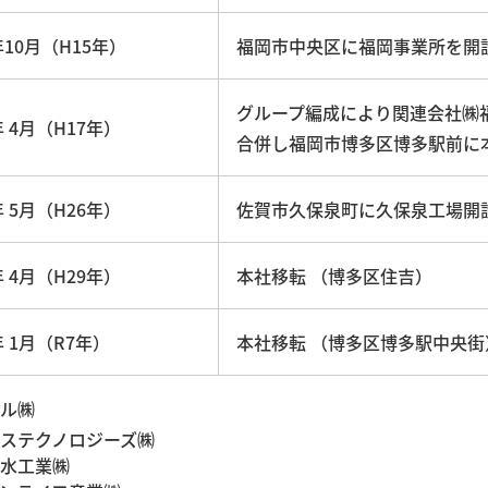
年10月（H15年）
福岡市中央区に福岡事業所を開
グループ編成により関連会社㈱
年 4月（H17年）
合併し福岡市博多区博多駅前に
年 5月（H26年）
佐賀市久保泉町に久保泉工場開
年 4月（H29年）
本社移転 （博多区住吉）
年 1月（R7年）
本社移転 （博多区博多駅中央街
ル㈱
ステクノロジーズ㈱
水工業㈱