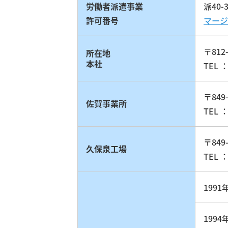
労働者派遣事業
派40-3
許可番号
マージ
〒81
所在地
本社
TEL 
〒84
佐賀事業所
TEL 
〒84
久保泉工場
TEL ：
1991
1994