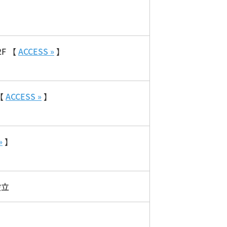
F 【
ACCESS »
】
【
ACCESS »
】
»
】
設立