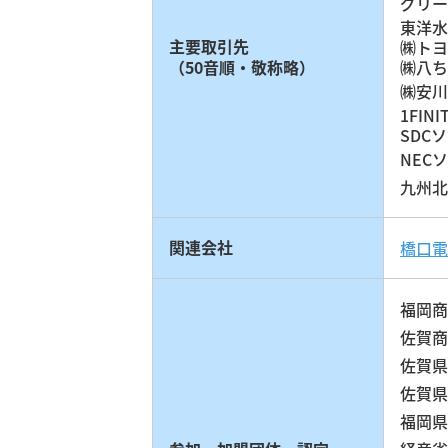
グリー
東洋水
主要取引先
㈱トヨ
（50音順・敬称略）
㈱八ち
㈱安川
1FINI
SDC
NEC
九州北
関連会社
橋口電
福岡商
佐賀商
佐賀県
佐賀県
福岡県