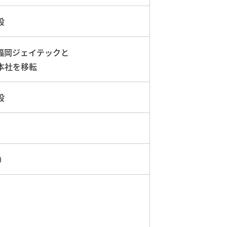
設
福岡ジェイテックと
本社を移転
設
）