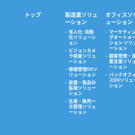
トップ
製造業ソリュ
オフィスソ
ーション
ューション
省人化･自動
マーケティ
化ソリューシ
グオートメ
ョン
ション ソリ
ーション
ビジョンカメ
ラ検査ソリュ
顧客管理・
ーション
業支援ソリ
ーション
稼働管理DXソ
リューション
バックオフ
スDXソリュ
装置・製品の
ション
監視ソリュー
ション
生産・販売一
元管理ソリュ
ーション