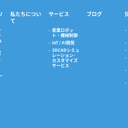
リ
私たちについ
サービス
ブログ
て
ン
産業ロボッ
ー
ト・機械制御
ュ
IoT / AI開発
3DCADシミュ
営
レーション･
ュ
カスタマイズ
サービス
ィ
ー