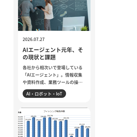
ら、組織に潜む「声なき声」に
耳を傾け、問題の兆しに誠実に
向き合う経営のあり方を考えま
す。
2026.07.27
AIエージェント元年、そ
の現状と課題
各社から相次いで登場している
「AIエージェント」。情報収集
や資料作成、業務ツールの操作
まで任せられるようになった一
AI・ロボット・IoT
方、現場では「思ったほど使え
ていない」という声も聞かれま
す。各社のAIエージェント機能
を紹介するとともに、導入がう
まくいかない5つの理由を整理。
業務の棚卸しや手順の分解、品