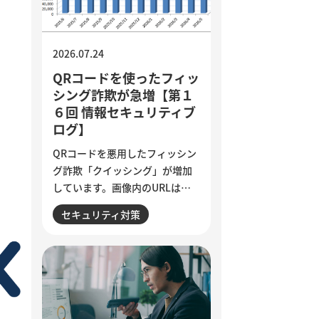
質基準の明文化など、小さく試
しながら実用化を進める方法を
解説しています。
2026.07.24
QRコードを使ったフィッ
シング詐欺が急増【第１
６回 情報セキュリティブ
ログ】
QRコードを悪用したフィッシン
グ詐欺「クイッシング」が増加
しています。画像内のURLはメ
ールフィルターで検知されにく
セキュリティ対策
く、スマートフォンを経由して
偽サイトへ誘導される点が特徴
です。セキュリティ意識が高い
人ほど狙われる巧妙な手口と、
被害を防ぐために実践したい3つ
の確認ポイントをご紹介しま