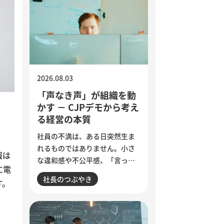
2026.08.03
「声なき声」が組織を動
かす － CJPデモから考え
る経営の本質
社員の不満は、ある日突然生ま
れるものではありません。小さ
報は
な違和感や不公平感、「言って
に電
も変わらない」という諦めが積
社長のつぶやき
す。
み重なり、退職やエンゲージメ
ント低下として表面化します。
インドで若者の抗議運動が教育
相の辞任につながった出来事か