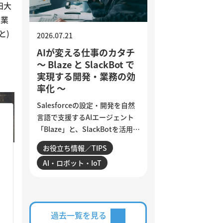
す。
田大
企業
と)
2026.07.21
AIが変える仕事のカタチ
～ Blaze と SlackBot で
実現する開発・業務の効
率化 ～
Salesforceの設定・開発を自然
言語で支援するAIエージェント
「Blaze」と、SlackBotを活用し
た業務自動化を紹介します。AI
お役立ち情報／TIPS
は、日々の細かな作業をどこま
AI・ロボット・IoT
で効率化できるのでしょうか。
設定変更やデータ確認、商談分
析、活動登録漏れの検知・入力
など、サンビットで実際に構
築・運用している仕組みを交え
過去一覧を見る