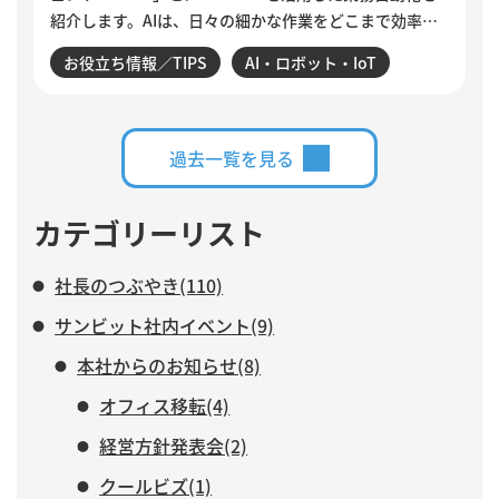
紹介します。AIは、日々の細かな作業をどこまで効率化
できるのでしょうか。設定変更やデータ確認、商談分
お役立ち情報／TIPS
AI・ロボット・IoT
析、活動登録漏れの検知・入力など、サンビットで実際
に構築・運用している仕組みを交えながら、AIに任せる
業務と、人がより力を注ぐべき仕事について紹介しま
す。
過去一覧を見る
カテゴリーリスト
社長のつぶやき(110)
サンビット社内イベント(9)
本社からのお知らせ(8)
オフィス移転(4)
経営方針発表会(2)
クールビズ(1)