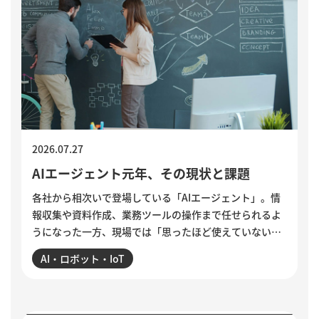
2026.07.27
AIエージェント元年、その現状と課題
各社から相次いで登場している「AIエージェント」。情
報収集や資料作成、業務ツールの操作まで任せられるよ
うになった一方、現場では「思ったほど使えていない」
という声も聞かれます。各社のAIエージェント機能を紹
AI・ロボット・IoT
介するとともに、導入がうまくいかない5つの理由を整
理。業務の棚卸しや手順の分解、品質基準の明文化な
ど、小さく試しながら実用化を進める方法を解説してい
ます。