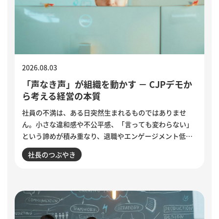
2026.08.03
「声なき声」が組織を動かす － CJPデモか
ら考える経営の本質
社員の不満は、ある日突然生まれるものではありませ
ん。小さな違和感や不公平感、「言っても変わらない」
という諦めが積み重なり、退職やエンゲージメント低下
として表面化します。インドで若者の抗議運動が教育相
社長のつぶやき
の辞任につながった出来事から、組織に潜む「声なき
声」に耳を傾け、問題の兆しに誠実に向き合う経営のあ
り方を考えます。