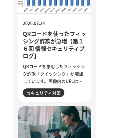
質基準の明文化など、小さく試
しながら実用化を進める方法を
解説しています。
2026.07.24
QRコードを使ったフィッ
シング詐欺が急増【第１
６回 情報セキュリティブ
ログ】
QRコードを悪用したフィッシン
グ詐欺「クイッシング」が増加
しています。画像内のURLはメ
ールフィルターで検知されにく
セキュリティ対策
く、スマートフォンを経由して
偽サイトへ誘導される点が特徴
です。セキュリティ意識が高い
人ほど狙われる巧妙な手口と、
被害を防ぐために実践したい3つ
の確認ポイントをご紹介しま