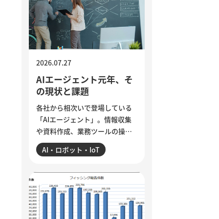
ら、組織に潜む「声なき声」に
耳を傾け、問題の兆しに誠実に
向き合う経営のあり方を考えま
す。
2026.07.27
AIエージェント元年、そ
の現状と課題
各社から相次いで登場している
「AIエージェント」。情報収集
や資料作成、業務ツールの操作
まで任せられるようになった一
AI・ロボット・IoT
方、現場では「思ったほど使え
ていない」という声も聞かれま
す。各社のAIエージェント機能
を紹介するとともに、導入がう
まくいかない5つの理由を整理。
業務の棚卸しや手順の分解、品