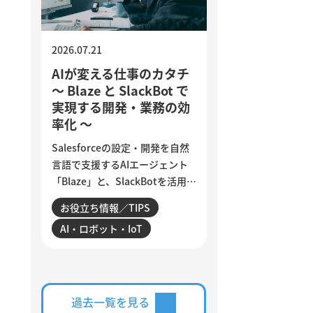
す。
2026.07.21
AIが変える仕事のカタチ
～ Blaze と SlackBot で
実現する開発・業務の効
率化 ～
Salesforceの設定・開発を自然
言語で支援するAIエージェント
「Blaze」と、SlackBotを活用し
た業務自動化を紹介します。AI
お役立ち情報／TIPS
は、日々の細かな作業をどこま
AI・ロボット・IoT
で効率化できるのでしょうか。
設定変更やデータ確認、商談分
析、活動登録漏れの検知・入力
など、サンビットで実際に構
築・運用している仕組みを交え
過去一覧を見る