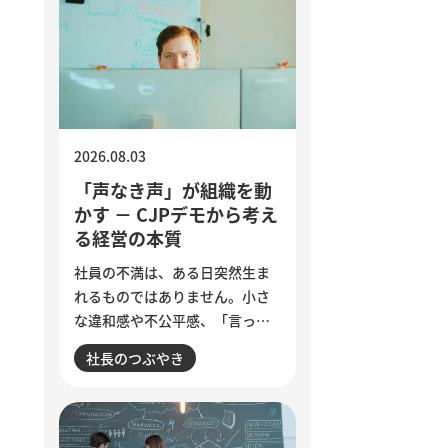
2026.08.03
「声なき声」が組織を動
かす － CJPデモから考え
る経営の本質
社員の不満は、ある日突然生ま
れるものではありません。小さ
な違和感や不公平感、「言って
も変わらない」という諦めが積
社長のつぶやき
み重なり、退職やエンゲージメ
ント低下として表面化します。
インドで若者の抗議運動が教育
相の辞任につながった出来事か