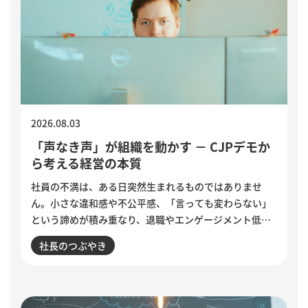
2026.08.03
「声なき声」が組織を動かす － CJPデモか
ら考える経営の本質
社員の不満は、ある日突然生まれるものではありませ
ん。小さな違和感や不公平感、「言っても変わらない」
という諦めが積み重なり、退職やエンゲージメント低下
として表面化します。インドで若者の抗議運動が教育相
社長のつぶやき
の辞任につながった出来事から、組織に潜む「声なき
声」に耳を傾け、問題の兆しに誠実に向き合う経営のあ
り方を考えます。