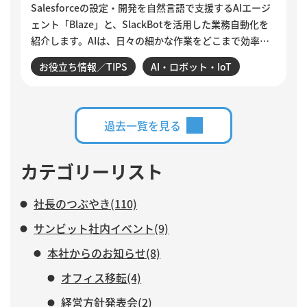
Salesforceの設定・開発を自然言語で支援するAIエージ
ェント「Blaze」と、SlackBotを活用した業務自動化を
紹介します。AIは、日々の細かな作業をどこまで効率化
できるのでしょうか。設定変更やデータ確認、商談分
お役立ち情報／TIPS
AI・ロボット・IoT
析、活動登録漏れの検知・入力など、サンビットで実際
に構築・運用している仕組みを交えながら、AIに任せる
業務と、人がより力を注ぐべき仕事について紹介しま
す。
過去一覧を見る
カテゴリーリスト
社長のつぶやき(110)
サンビット社内イベント(9)
本社からのお知らせ(8)
オフィス移転(4)
経営方針発表会(2)