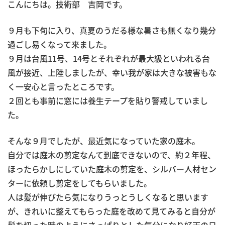
こんにちは。技術部 吉岡です。
９月も下旬に入り、真夏のうだる様な暑さも無くなり幾分
過ごし易くなって来ました。
９月は台風11号、14号とそれぞれが最大級といわれる台
風が接近、上陸しましたが、幸い我が家は大きな被害もな
く一安心と言ったところです。
２回とも事前に窓には養生テープを貼り警戒していまし
た。
そんな９月でしたが、最近気になっていた家の庭木。
自分では庭木の剪定なんて到底できないので、約２年程、
ほったらかしにしていた庭木の剪定を、シルバー人材セン
ターに依頼し剪定をしてもらいました。
人は髪が伸びたら気になりうっとうしくなると思います
が、きれいに整えてもらった庭を改めて見てみると自分が