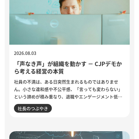
2026.08.03
「声なき声」が組織を動かす － CJPデモか
ら考える経営の本質
社員の不満は、ある日突然生まれるものではありませ
ん。小さな違和感や不公平感、「言っても変わらない」
という諦めが積み重なり、退職やエンゲージメント低下
として表面化します。インドで若者の抗議運動が教育相
社長のつぶやき
の辞任につながった出来事から、組織に潜む「声なき
声」に耳を傾け、問題の兆しに誠実に向き合う経営のあ
り方を考えます。