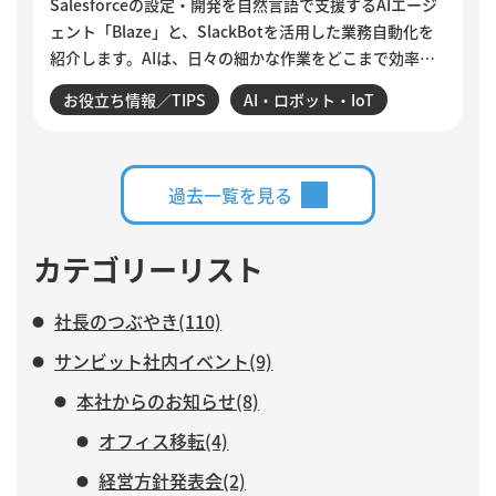
Salesforceの設定・開発を自然言語で支援するAIエージ
ェント「Blaze」と、SlackBotを活用した業務自動化を
紹介します。AIは、日々の細かな作業をどこまで効率化
できるのでしょうか。設定変更やデータ確認、商談分
お役立ち情報／TIPS
AI・ロボット・IoT
析、活動登録漏れの検知・入力など、サンビットで実際
に構築・運用している仕組みを交えながら、AIに任せる
業務と、人がより力を注ぐべき仕事について紹介しま
す。
過去一覧を見る
カテゴリーリスト
社長のつぶやき(110)
サンビット社内イベント(9)
本社からのお知らせ(8)
オフィス移転(4)
経営方針発表会(2)