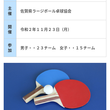
主
佐賀県ラージボール卓球協会
催
開
令和２年１１月２３日（月）
催
参
男子・・２３チーム 女子・・１５チーム
加