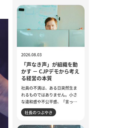
2026.08.03
「声なき声」が組織を動
かす － CJPデモから考え
る経営の本質
社員の不満は、ある日突然生ま
れるものではありません。小さ
な違和感や不公平感、「言って
も変わらない」という諦めが積
社長のつぶやき
み重なり、退職やエンゲージメ
ント低下として表面化します。