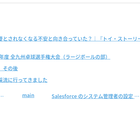
要とされなくなる不安と向き合っていた？｜『トイ・ストーリ
6年度 全九州卓球選手権大会（ラージボールの部）
、その後
渓流に行ってきました
main
風物詩？（玄関にファンヒータ出現？？）
Salesforce のシステム管理者の設定 〜クイックアクションを使ってみよう〜