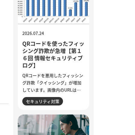
業務の棚卸しや手順の分解、品
質基準の明文化など、小さく試
しながら実用化を進める方法を
解説しています。
2026.07.24
QRコードを使ったフィッ
シング詐欺が急増【第１
６回 情報セキュリティブ
ログ】
QRコードを悪用したフィッシン
。
グ詐欺「クイッシング」が増加
しています。画像内のURLはメ
ールフィルターで検知されにく
セキュリティ対策
く、スマートフォンを経由して
偽サイトへ誘導される点が特徴
です。セキュリティ意識が高い
人ほど狙われる巧妙な手口と、
被害を防ぐために実践したい3つ