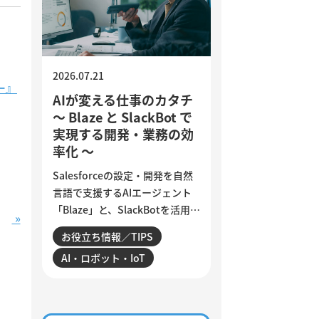
の確認ポイントをご紹介しま
す。
2026.07.21
ー』
AIが変える仕事のカタチ
～ Blaze と SlackBot で
実現する開発・業務の効
率化 ～
Salesforceの設定・開発を自然
言語で支援するAIエージェント
「Blaze」と、SlackBotを活用し
»
た業務自動化を紹介します。AI
お役立ち情報／TIPS
は、日々の細かな作業をどこま
AI・ロボット・IoT
で効率化できるのでしょうか。
設定変更やデータ確認、商談分
析、活動登録漏れの検知・入力
など、サンビットで実際に構