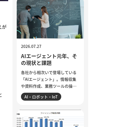
インドで若者の抗議運動が教育
相の辞任につながった出来事か
ら、組織に潜む「声なき声」に
耳を傾け、問題の兆しに誠実に
えが
向き合う経営のあり方を考えま
す。
2026.07.27
AIエージェント元年、そ
の現状と課題
各社から相次いで登場している
「AIエージェント」。情報収集
や資料作成、業務ツールの操作
まで任せられるようになった一
と
AI・ロボット・IoT
方、現場では「思ったほど使え
ていない」という声も聞かれま
す。各社のAIエージェント機能
を紹介するとともに、導入がう
まくいかない5つの理由を整理。