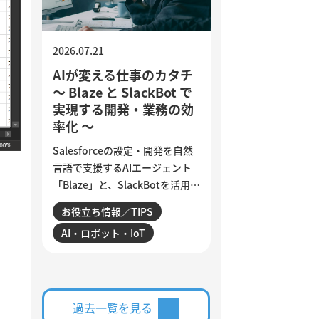
す。
2026.07.21
AIが変える仕事のカタチ
～ Blaze と SlackBot で
実現する開発・業務の効
率化 ～
Salesforceの設定・開発を自然
言語で支援するAIエージェント
「Blaze」と、SlackBotを活用し
た業務自動化を紹介します。AI
お役立ち情報／TIPS
は、日々の細かな作業をどこま
AI・ロボット・IoT
で効率化できるのでしょうか。
設定変更やデータ確認、商談分
析、活動登録漏れの検知・入力
など、サンビットで実際に構
築・運用している仕組みを交え
過去一覧を見る