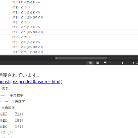
定義されています。
）
npost.jp/zipcode/dl/readme.html