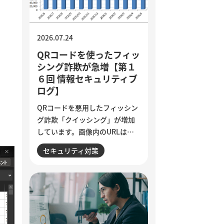
質基準の明文化など、小さく試
しながら実用化を進める方法を
解説しています。
2026.07.24
QRコードを使ったフィッ
シング詐欺が急増【第１
６回 情報セキュリティブ
ログ】
QRコードを悪用したフィッシン
グ詐欺「クイッシング」が増加
しています。画像内のURLはメ
ールフィルターで検知されにく
セキュリティ対策
く、スマートフォンを経由して
偽サイトへ誘導される点が特徴
です。セキュリティ意識が高い
人ほど狙われる巧妙な手口と、
被害を防ぐために実践したい3つ
の確認ポイントをご紹介しま