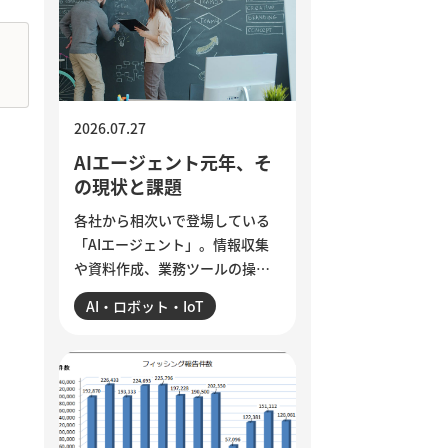
ら、組織に潜む「声なき声」に
耳を傾け、問題の兆しに誠実に
向き合う経営のあり方を考えま
す。
2026.07.27
AIエージェント元年、そ
の現状と課題
各社から相次いで登場している
「AIエージェント」。情報収集
や資料作成、業務ツールの操作
まで任せられるようになった一
AI・ロボット・IoT
方、現場では「思ったほど使え
ていない」という声も聞かれま
す。各社のAIエージェント機能
を紹介するとともに、導入がう
まくいかない5つの理由を整理。
業務の棚卸しや手順の分解、品