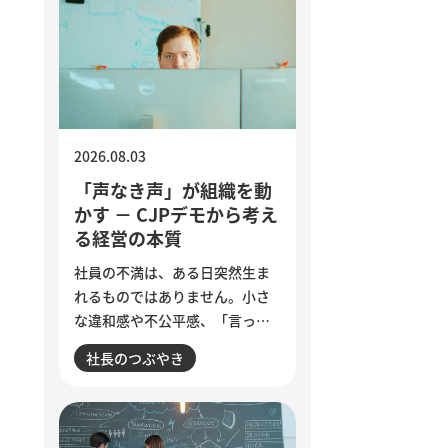
2026.08.03
「声なき声」が組織を動
かす － CJPデモから考え
る経営の本質
社員の不満は、ある日突然生ま
れるものではありません。小さ
な違和感や不公平感、「言って
も変わらない」という諦めが積
社長のつぶやき
み重なり、退職やエンゲージメ
ント低下として表面化します。
インドで若者の抗議運動が教育
相の辞任につながった出来事か