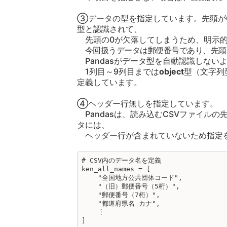
③データの型を指定しています。先頭が
型と認識されて、
先頭の0が欠落してしまうため、明示的
今回扱うデータは郵便番号であり、先頭
Pandasがデータ型を自動認識しない
1列目～9列目までは
object
型（文字列型
定義しています。
④ヘッダー行無しを指定しています。
Pandasは、読み込むCSVファイル
タには、
ヘッダー行が含まれていないため指定
# CSV内のデータ名を定義
ken_all_names = [
"全国地方公共団体コード",
"（旧）郵便番号（5桁）",
"郵便番号（7桁）",
"都道府県名_カナ",
︙
]