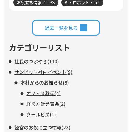
お役立ち情報／TIPS
AI・ロボット・IoT
析、活動登録漏れの検知・入力など、サンビットで実際
に構築・運用している仕組みを交えながら、AIに任せる
業務と、人がより力を注ぐべき仕事について紹介しま
す。
過去一覧を見る
カテゴリーリスト
社長のつぶやき(110)
サンビット社内イベント(9)
本社からのお知らせ(8)
オフィス移転(4)
経営方針発表会(2)
クールビズ(1)
経営のお役に立つ情報(23)