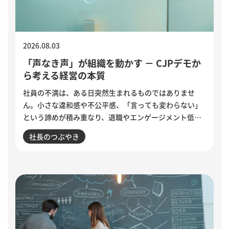
2026.08.03
「声なき声」が組織を動かす － CJPデモか
ら考える経営の本質
社員の不満は、ある日突然生まれるものではありませ
ん。小さな違和感や不公平感、「言っても変わらない」
という諦めが積み重なり、退職やエンゲージメント低下
として表面化します。インドで若者の抗議運動が教育相
社長のつぶやき
の辞任につながった出来事から、組織に潜む「声なき
声」に耳を傾け、問題の兆しに誠実に向き合う経営のあ
り方を考えます。