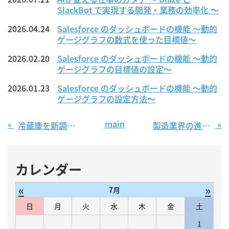
SlackBot で実現する開発・業務の効率化 ～
2026.04.24
Salesforce のダッシュボードの機能 〜動的
ゲージグラフの数式を使った目標値〜
2026.02.20
Salesforce のダッシュボードの機能 〜動的
ゲージグラフの目標値の設定〜
2026.01.23
Salesforce のダッシュボードの機能 〜動的
ゲージグラフの設定方法〜
main
«
»
冷蔵庫を新調しました
製造業界の進化、工程ごとの自動化事例をみてみよう！
カレンダー
«
»
7月
日
月
火
水
木
金
土
1