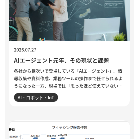
2026.07.27
AIエージェント元年、その現状と課題
各社から相次いで登場している「AIエージェント」。情
報収集や資料作成、業務ツールの操作まで任せられるよ
うになった一方、現場では「思ったほど使えていない」
という声も聞かれます。各社のAIエージェント機能を紹
AI・ロボット・IoT
介するとともに、導入がうまくいかない5つの理由を整
理。業務の棚卸しや手順の分解、品質基準の明文化な
ど、小さく試しながら実用化を進める方法を解説してい
ます。