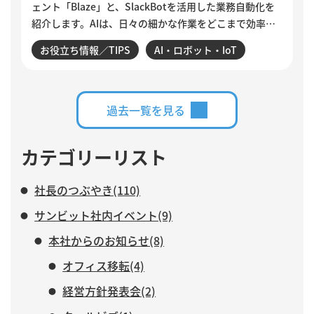
ェント「Blaze」と、SlackBotを活用した業務自動化を
紹介します。AIは、日々の細かな作業をどこまで効率化
できるのでしょうか。設定変更やデータ確認、商談分
お役立ち情報／TIPS
AI・ロボット・IoT
析、活動登録漏れの検知・入力など、サンビットで実際
に構築・運用している仕組みを交えながら、AIに任せる
業務と、人がより力を注ぐべき仕事について紹介しま
す。
過去一覧を見る
カテゴリーリスト
社長のつぶやき(110)
サンビット社内イベント(9)
本社からのお知らせ(8)
オフィス移転(4)
経営方針発表会(2)