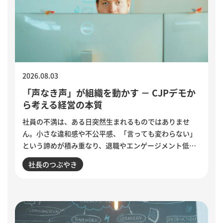
2026.08.03
「声なき声」が組織を動かす － CJPデモか
ら考える経営の本質
社員の不満は、ある日突然生まれるものではありませ
ん。小さな違和感や不公平感、「言っても変わらない」
という諦めが積み重なり、退職やエンゲージメント低下
として表面化します。インドで若者の抗議運動が教育相
社長のつぶやき
の辞任につながった出来事から、組織に潜む「声なき
声」に耳を傾け、問題の兆しに誠実に向き合う経営のあ
り方を考えます。