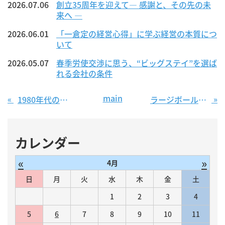
2026.07.06
創立35周年を迎えて― 感謝と、その先の未
来へ ―
2026.06.01
「一倉定の経営心得」に学ぶ経営の本質につ
いて
2026.05.07
春季労使交渉に思う、“ビッグステイ”を選ば
れる会社の条件
main
«
»
1980年代のとある小学生の遊び
ラージボール卓球 ～2025年度ラージボール卓球選手権大会（年齢別シングルス）
カレンダー
«
»
4月
日
月
火
水
木
金
土
1
2
3
4
5
6
7
8
9
10
11