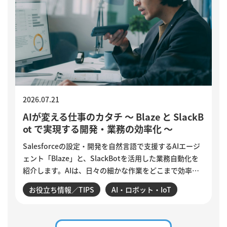
2026.07.21
AIが変える仕事のカタチ ～ Blaze と SlackB
ot で実現する開発・業務の効率化 ～
Salesforceの設定・開発を自然言語で支援するAIエージ
ェント「Blaze」と、SlackBotを活用した業務自動化を
紹介します。AIは、日々の細かな作業をどこまで効率化
できるのでしょうか。設定変更やデータ確認、商談分
お役立ち情報／TIPS
AI・ロボット・IoT
析、活動登録漏れの検知・入力など、サンビットで実際
に構築・運用している仕組みを交えながら、AIに任せる
業務と、人がより力を注ぐべき仕事について紹介しま