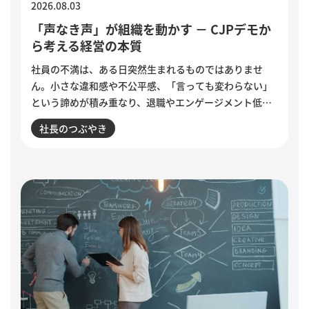
2026.08.03
「声なき声」が組織を動かす － CJPデモか
ら考える経営の本質
社員の不満は、ある日突然生まれるものではありませ
ん。小さな違和感や不公平感、「言っても変わらない」
という諦めが積み重なり、退職やエンゲージメント低下
として表面化します。インドで若者の抗議運動が教育相
社長のつぶやき
の辞任につながった出来事から、組織に潜む「声なき
声」に耳を傾け、問題の兆しに誠実に向き合う経営のあ
り方を考えます。