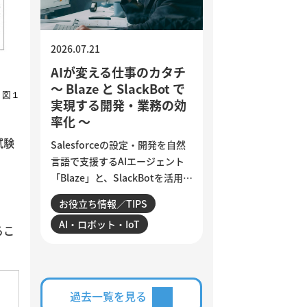
す。
2026.07.21
AIが変える仕事のカタチ
～ Blaze と SlackBot で
図１
実現する開発・業務の効
率化 ～
試験
Salesforceの設定・開発を自然
言語で支援するAIエージェント
「Blaze」と、SlackBotを活用し
た業務自動化を紹介します。AI
お役立ち情報／TIPS
は、日々の細かな作業をどこま
AI・ロボット・IoT
で効率化できるのでしょうか。
るこ
設定変更やデータ確認、商談分
析、活動登録漏れの検知・入力
など、サンビットで実際に構
築・運用している仕組みを交え
過去一覧を見る