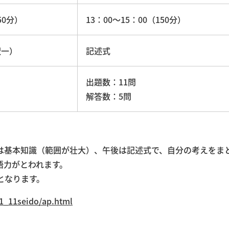
50分）
13：00～15：00（150分）
択一）
記述式
出題数：11問
解答数：5問
は基本知識（範囲が壮大）、午後は記述式で、自分の考えをま
語力がとわれます。
となります。
/1_11seido/ap.html