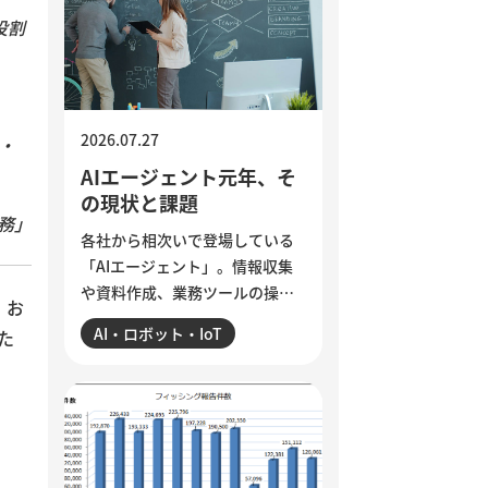
ら、組織に潜む「声なき声」に
役割
耳を傾け、問題の兆しに誠実に
向き合う経営のあり方を考えま
す。
2026.07.27
・
AIエージェント元年、そ
の現状と課題
務」
各社から相次いで登場している
「AIエージェント」。情報収集
や資料作成、業務ツールの操作
、お
まで任せられるようになった一
AI・ロボット・IoT
た
方、現場では「思ったほど使え
ていない」という声も聞かれま
す。各社のAIエージェント機能
を紹介するとともに、導入がう
まくいかない5つの理由を整理。
業務の棚卸しや手順の分解、品