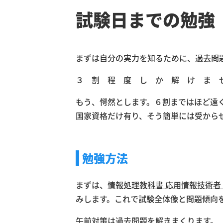
試験日までの勉強
まずは自分の実力を知るために、過去問
３ 割 程 度 し か 解 け ま 
もう、愕然とします。６割まではほど遠
国家資格だけ有り、そう簡単には受から
勉強方法
まずは、
情報処理教科書 応用情報技術者 
みします。これで試験全体像と問題傾向
午前対策は過去問題を解きまくります。