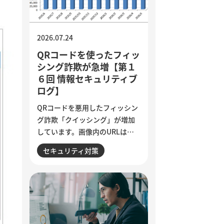
質基準の明文化など、小さく試
しながら実用化を進める方法を
解説しています。
2026.07.24
QRコードを使ったフィッ
シング詐欺が急増【第１
６回 情報セキュリティブ
ログ】
QRコードを悪用したフィッシン
グ詐欺「クイッシング」が増加
しています。画像内のURLはメ
ールフィルターで検知されにく
セキュリティ対策
く、スマートフォンを経由して
偽サイトへ誘導される点が特徴
です。セキュリティ意識が高い
人ほど狙われる巧妙な手口と、
被害を防ぐために実践したい3つ
の確認ポイントをご紹介しま