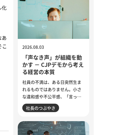
ル化
なあ
そこ
2026.08.03
「声なき声」が組織を動
かす － CJPデモから考え
る経営の本質
社員の不満は、ある日突然生ま
れるものではありません。小さ
な違和感や不公平感、「言って
も変わらない」という諦めが積
社長のつぶやき
み重なり、退職やエンゲージメ
ント低下として表面化します。
インドで若者の抗議運動が教育
相の辞任につながった出来事か