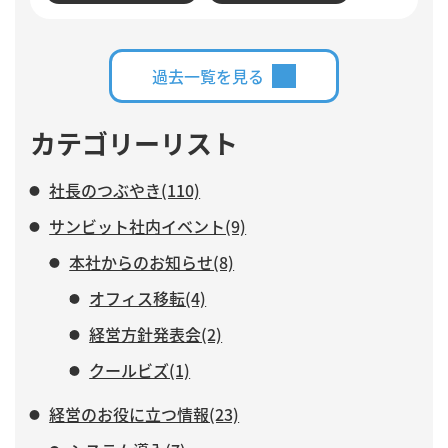
析、活動登録漏れの検知・入力など、サンビットで実際
に構築・運用している仕組みを交えながら、AIに任せる
業務と、人がより力を注ぐべき仕事について紹介しま
す。
過去一覧を見る
カテゴリーリスト
社長のつぶやき(110)
サンビット社内イベント(9)
本社からのお知らせ(8)
オフィス移転(4)
経営方針発表会(2)
クールビズ(1)
経営のお役に立つ情報(23)