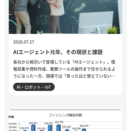
2026.07.27
AIエージェント元年、その現状と課題
各社から相次いで登場している「AIエージェント」。情
報収集や資料作成、業務ツールの操作まで任せられるよ
うになった一方、現場では「思ったほど使えていない」
という声も聞かれます。各社のAIエージェント機能を紹
AI・ロボット・IoT
介するとともに、導入がうまくいかない5つの理由を整
理。業務の棚卸しや手順の分解、品質基準の明文化な
ど、小さく試しながら実用化を進める方法を解説してい
ます。