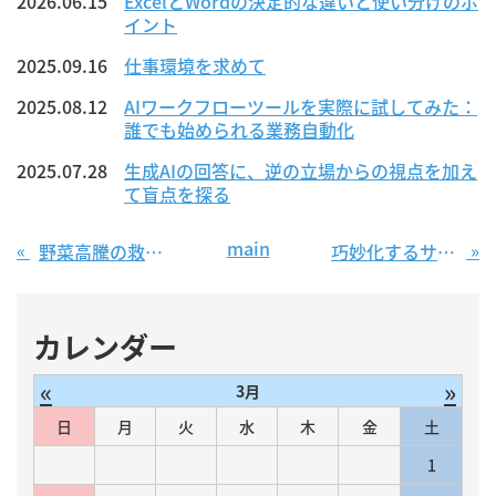
2026.06.15
ExcelとWordの決定的な違いと使い分けのポ
イント
2025.09.16
仕事環境を求めて
2025.08.12
AIワークフローツールを実際に試してみた：
誰でも始められる業務自動化
2025.07.28
生成AIの回答に、逆の立場からの視点を加え
て盲点を探る
main
«
»
野菜高騰の救世主！優しいお野菜屋さん
巧妙化するサイバー攻撃に要注意【第９回 情報セキュリティブログ】
カレンダー
«
»
3月
日
月
火
水
木
金
土
1