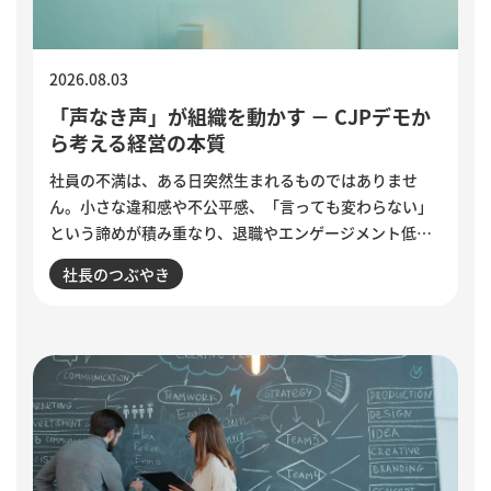
2026.08.03
「声なき声」が組織を動かす － CJPデモか
ら考える経営の本質
社員の不満は、ある日突然生まれるものではありませ
ん。小さな違和感や不公平感、「言っても変わらない」
という諦めが積み重なり、退職やエンゲージメント低下
として表面化します。インドで若者の抗議運動が教育相
社長のつぶやき
の辞任につながった出来事から、組織に潜む「声なき
声」に耳を傾け、問題の兆しに誠実に向き合う経営のあ
り方を考えます。