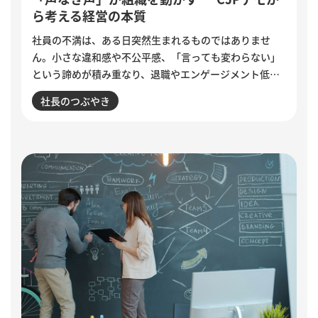
ら考える経営の本質
社員の不満は、ある日突然生まれるものではありませ
ん。小さな違和感や不公平感、「言っても変わらない」
という諦めが積み重なり、退職やエンゲージメント低下
として表面化します。インドで若者の抗議運動が教育相
社長のつぶやき
の辞任につながった出来事から、組織に潜む「声なき
声」に耳を傾け、問題の兆しに誠実に向き合う経営のあ
り方を考えます。