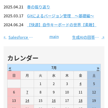
2025.04.21
春の振り返り
2025.03.17
Gitによるバージョン管理 ～基礎編～
2024.06.24
【快適】自作キーボードの世界【素敵】
main
«
»
Salesforce のダッシュボードの機能 〜ダッシュボードのみのグラフの種類〜
生成AIの回答に、逆の立場からの視点を加えて盲点を探る
カレンダー
«
»
7月
日
月
火
水
木
金
土
1
2
3
4
5
6
7
8
9
10
11
12
13
14
15
16
17
18
19