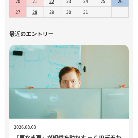
20
21
22
23
24
25
26
27
28
29
30
31
最近のエントリー
2026.08.03
「声なき声」が組織を動かす － CJPデモか