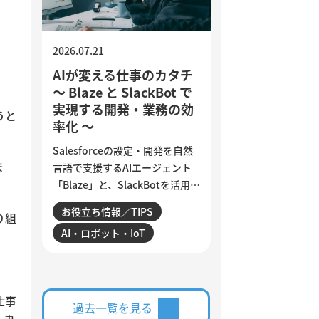
す。
2026.07.21
AIが変える仕事のカタチ
～ Blaze と SlackBot で
実現する開発・業務の効
うと
率化 ～
Salesforceの設定・開発を自然
ま
言語で支援するAIエージェント
「Blaze」と、SlackBotを活用し
た業務自動化を紹介します。AI
お役立ち情報／TIPS
り組
は、日々の細かな作業をどこま
AI・ロボット・IoT
で効率化できるのでしょうか。
設定変更やデータ確認、商談分
析、活動登録漏れの検知・入力
など、サンビットで実際に構
仕事
築・運用している仕組みを交え
過去一覧を見る