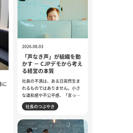
2026.08.03
「声なき声」が組織を動
かす － CJPデモから考え
る経営の本質
社員の不満は、ある日突然生ま
番に
れるものではありません。小さ
な違和感や不公平感、「言って
も変わらない」という諦めが積
社長のつぶやき
み重なり、退職やエンゲージメ
ント低下として表面化します。
インドで若者の抗議運動が教育
相の辞任につながった出来事か