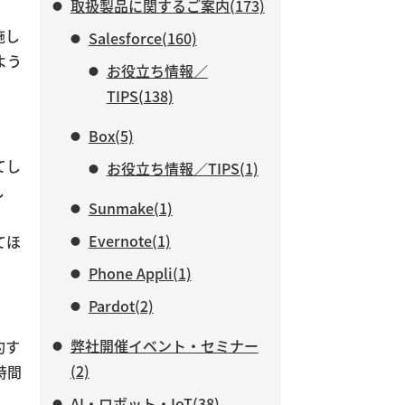
取扱製品に関するご案内(173)
施し
Salesforce(160)
よう
お役立ち情報／
TIPS(138)
Box(5)
てし
お役立ち情報／TIPS(1)
し
Sunmake(1)
Evernote(1)
てほ
Phone Appli(1)
Pardot(2)
弊社開催イベント・セミナー
約す
(2)
時間
AI・ロボット・IoT(38)