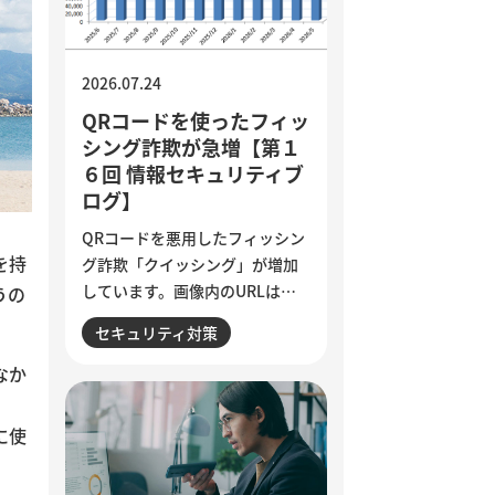
質基準の明文化など、小さく試
しながら実用化を進める方法を
解説しています。
2026.07.24
QRコードを使ったフィッ
シング詐欺が急増【第１
６回 情報セキュリティブ
ログ】
QRコードを悪用したフィッシン
を持
グ詐欺「クイッシング」が増加
しています。画像内のURLはメ
うの
ールフィルターで検知されにく
セキュリティ対策
く、スマートフォンを経由して
偽サイトへ誘導される点が特徴
なか
です。セキュリティ意識が高い
人ほど狙われる巧妙な手口と、
に使
被害を防ぐために実践したい3つ
の確認ポイントをご紹介しま