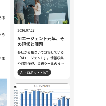
ら、組織に潜む「声なき声」に
耳を傾け、問題の兆しに誠実に
向き合う経営のあり方を考えま
ある
す。
2026.07.27
いう
AIエージェント元年、そ
の現状と課題
各社から相次いで登場している
「AIエージェント」。情報収集
きま
や資料作成、業務ツールの操作
まで任せられるようになった一
AI・ロボット・IoT
方、現場では「思ったほど使え
ていない」という声も聞かれま
す。各社のAIエージェント機能
を紹介するとともに、導入がう
まくいかない5つの理由を整理。
業務の棚卸しや手順の分解、品