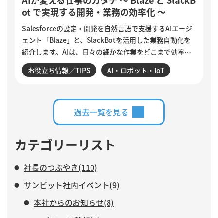
ot で実現する開発・業務の効率化 ～
Salesforceの設定・開発を自然言語で支援するAIエージ
ェント「Blaze」と、SlackBotを活用した業務自動化を
紹介します。AIは、日々の細かな作業をどこまで効率化
できるのでしょうか。設定変更やデータ確認、商談分
お役立ち情報／TIPS
AI・ロボット・IoT
析、活動登録漏れの検知・入力など、サンビットで実際
に構築・運用している仕組みを交えながら、AIに任せる
業務と、人がより力を注ぐべき仕事について紹介しま
す。
過去一覧を見る
カテゴリーリスト
社長のつぶやき(110)
サンビット社内イベント(9)
本社からのお知らせ(8)