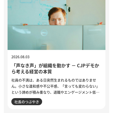
2026.08.03
「声なき声」が組織を動かす － CJPデモか
ら考える経営の本質
社員の不満は、ある日突然生まれるものではありませ
ん。小さな違和感や不公平感、「言っても変わらない」
という諦めが積み重なり、退職やエンゲージメント低下
として表面化します。インドで若者の抗議運動が教育相
社長のつぶやき
の辞任につながった出来事から、組織に潜む「声なき
声」に耳を傾け、問題の兆しに誠実に向き合う経営のあ