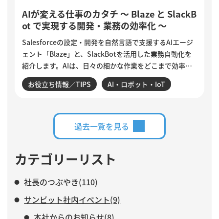
AIが変える仕事のカタチ ～ Blaze と SlackB
ot で実現する開発・業務の効率化 ～
Salesforceの設定・開発を自然言語で支援するAIエージ
ェント「Blaze」と、SlackBotを活用した業務自動化を
紹介します。AIは、日々の細かな作業をどこまで効率化
できるのでしょうか。設定変更やデータ確認、商談分
お役立ち情報／TIPS
AI・ロボット・IoT
析、活動登録漏れの検知・入力など、サンビットで実際
に構築・運用している仕組みを交えながら、AIに任せる
業務と、人がより力を注ぐべき仕事について紹介しま
す。
過去一覧を見る
カテゴリーリスト
社長のつぶやき(110)
サンビット社内イベント(9)
本社からのお知らせ(8)