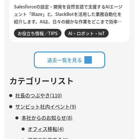
Salesforceの設定・開発を自然言語で支援するAIエージ
ェント「Blaze」と、SlackBotを活用した業務自動化を
紹介します。AIは、日々の細かな作業をどこまで効率化
できるのでしょうか。設定変更やデータ確認、商談分
お役立ち情報／TIPS
AI・ロボット・IoT
析、活動登録漏れの検知・入力など、サンビットで実際
に構築・運用している仕組みを交えながら、AIに任せる
業務と、人がより力を注ぐべき仕事について紹介しま
す。
過去一覧を見る
カテゴリーリスト
社長のつぶやき(110)
サンビット社内イベント(9)
本社からのお知らせ(8)
オフィス移転(4)