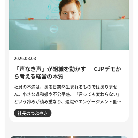
2026.08.03
「声なき声」が組織を動かす － CJPデモか
ら考える経営の本質
社員の不満は、ある日突然生まれるものではありませ
ん。小さな違和感や不公平感、「言っても変わらない」
という諦めが積み重なり、退職やエンゲージメント低下
として表面化します。インドで若者の抗議運動が教育相
社長のつぶやき
の辞任につながった出来事から、組織に潜む「声なき
声」に耳を傾け、問題の兆しに誠実に向き合う経営のあ
り方を考えます。