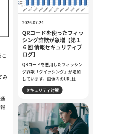
質基準の明文化など、小さく試
しながら実用化を進める方法を
解説しています。
2026.07.24
QRコードを使ったフィッ
シング詐欺が急増【第１
６回 情報セキュリティブ
ログ】
るこ
QRコードを悪用したフィッシン
グ詐欺「クイッシング」が増加
てみ
しています。画像内のURLはメ
ールフィルターで検知されにく
セキュリティ対策
く、スマートフォンを経由して
0通
偽サイトへ誘導される点が特徴
通報
です。セキュリティ意識が高い
人ほど狙われる巧妙な手口と、
被害を防ぐために実践したい3つ
の確認ポイントをご紹介しま