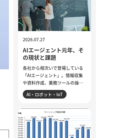
ら、組織に潜む「声なき声」に
耳を傾け、問題の兆しに誠実に
向き合う経営のあり方を考えま
す。
2026.07.27
AIエージェント元年、そ
の現状と課題
各社から相次いで登場している
「AIエージェント」。情報収集
や資料作成、業務ツールの操作
まで任せられるようになった一
AI・ロボット・IoT
方、現場では「思ったほど使え
ていない」という声も聞かれま
す。各社のAIエージェント機能
を紹介するとともに、導入がう
まくいかない5つの理由を整理。
業務の棚卸しや手順の分解、品