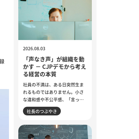
2026.08.03
「声なき声」が組織を動
登録
かす － CJPデモから考え
る経営の本質
社員の不満は、ある日突然生ま
れるものではありません。小さ
な違和感や不公平感、「言って
も変わらない」という諦めが積
社長のつぶやき
み重なり、退職やエンゲージメ
ント低下として表面化します。
インドで若者の抗議運動が教育
相の辞任につながった出来事か