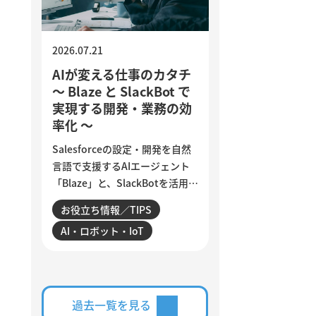
す。
2026.07.21
AIが変える仕事のカタチ
～ Blaze と SlackBot で
実現する開発・業務の効
率化 ～
Salesforceの設定・開発を自然
言語で支援するAIエージェント
「Blaze」と、SlackBotを活用し
た業務自動化を紹介します。AI
お役立ち情報／TIPS
は、日々の細かな作業をどこま
AI・ロボット・IoT
で効率化できるのでしょうか。
設定変更やデータ確認、商談分
析、活動登録漏れの検知・入力
など、サンビットで実際に構
築・運用している仕組みを交え
過去一覧を見る