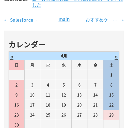
した
main
«
»
Salesforce の Chatter の機能 〜Chatterの下書き機能とタスクリストへの変換〜
おすすめケーキレシピ
カレンダー
«
»
4月
日
月
火
水
木
金
土
1
2
3
4
5
6
7
8
9
10
11
12
13
14
15
16
17
18
19
20
21
22
23
24
25
26
27
28
29
30