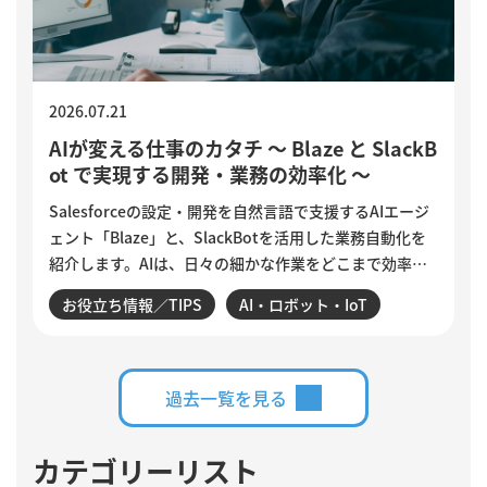
2026.07.21
AIが変える仕事のカタチ ～ Blaze と SlackB
ot で実現する開発・業務の効率化 ～
Salesforceの設定・開発を自然言語で支援するAIエージ
ェント「Blaze」と、SlackBotを活用した業務自動化を
紹介します。AIは、日々の細かな作業をどこまで効率化
できるのでしょうか。設定変更やデータ確認、商談分
お役立ち情報／TIPS
AI・ロボット・IoT
析、活動登録漏れの検知・入力など、サンビットで実際
に構築・運用している仕組みを交えながら、AIに任せる
業務と、人がより力を注ぐべき仕事について紹介しま
す。
過去一覧を見る
カテゴリーリスト