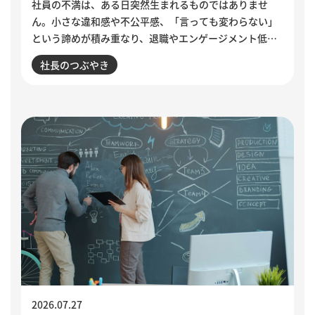
社員の不満は、ある日突然生まれるものではありませ
ん。小さな違和感や不公平感、「言っても変わらない」
という諦めが積み重なり、退職やエンゲージメント低下
として表面化します。インドで若者の抗議運動が教育相
社長のつぶやき
の辞任につながった出来事から、組織に潜む「声なき
声」に耳を傾け、問題の兆しに誠実に向き合う経営のあ
り方を考えます。
2026.07.27