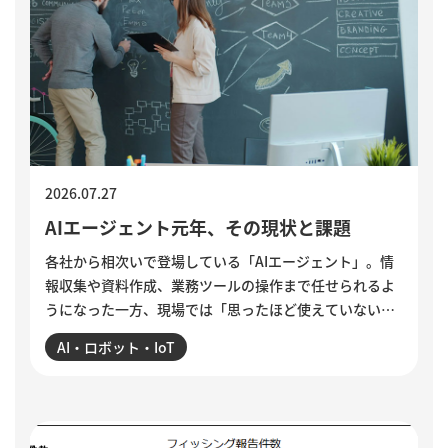
2026.07.27
AIエージェント元年、その現状と課題
各社から相次いで登場している「AIエージェント」。情
報収集や資料作成、業務ツールの操作まで任せられるよ
うになった一方、現場では「思ったほど使えていない」
という声も聞かれます。各社のAIエージェント機能を紹
AI・ロボット・IoT
介するとともに、導入がうまくいかない5つの理由を整
理。業務の棚卸しや手順の分解、品質基準の明文化な
ど、小さく試しながら実用化を進める方法を解説してい
ます。