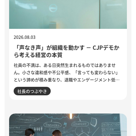
2026.08.03
「声なき声」が組織を動かす － CJPデモか
ら考える経営の本質
社員の不満は、ある日突然生まれるものではありませ
ん。小さな違和感や不公平感、「言っても変わらない」
という諦めが積み重なり、退職やエンゲージメント低下
として表面化します。インドで若者の抗議運動が教育相
社長のつぶやき
の辞任につながった出来事から、組織に潜む「声なき
声」に耳を傾け、問題の兆しに誠実に向き合う経営のあ
り方を考えます。