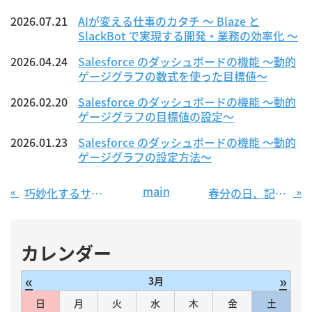
2026.07.21
AIが変える仕事のカタチ ～ Blaze と
SlackBot で実現する開発・業務の効率化 ～
2026.04.24
Salesforce のダッシュボードの機能 〜動的
ゲージグラフの数式を使った目標値〜
2026.02.20
Salesforce のダッシュボードの機能 〜動的
ゲージグラフの目標値の設定〜
2026.01.23
Salesforce のダッシュボードの機能 〜動的
ゲージグラフの設定方法〜
main
«
»
巧妙化するサイバー攻撃に要注意【第９回 情報セキュリティブログ】
春分の日、記念日
カレンダー
«
»
3月
日
月
火
水
木
金
土