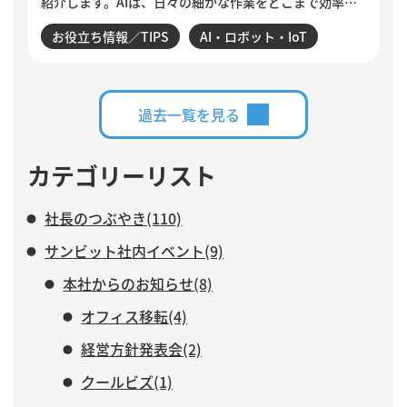
紹介します。AIは、日々の細かな作業をどこまで効率化
できるのでしょうか。設定変更やデータ確認、商談分
お役立ち情報／TIPS
AI・ロボット・IoT
析、活動登録漏れの検知・入力など、サンビットで実際
に構築・運用している仕組みを交えながら、AIに任せる
業務と、人がより力を注ぐべき仕事について紹介しま
す。
過去一覧を見る
カテゴリーリスト
社長のつぶやき(110)
サンビット社内イベント(9)
本社からのお知らせ(8)
オフィス移転(4)
経営方針発表会(2)
クールビズ(1)