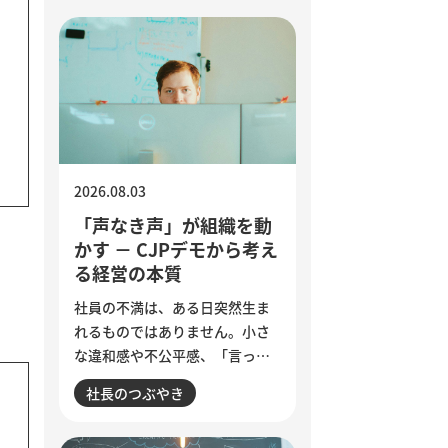
2026.08.03
「声なき声」が組織を動
かす － CJPデモから考え
る経営の本質
社員の不満は、ある日突然生ま
れるものではありません。小さ
な違和感や不公平感、「言って
も変わらない」という諦めが積
社長のつぶやき
み重なり、退職やエンゲージメ
ント低下として表面化します。