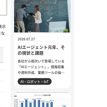
インドで若者の抗議運動が教育
相の辞任につながった出来事か
ら、組織に潜む「声なき声」に
耳を傾け、問題の兆しに誠実に
向き合う経営のあり方を考えま
表示
す。
まな
2026.07.27
AIエージェント元年、そ
の現状と課題
各社から相次いで登場している
「AIエージェント」。情報収集
や資料作成、業務ツールの操作
まで任せられるようになった一
AI・ロボット・IoT
方、現場では「思ったほど使え
ていない」という声も聞かれま
す。各社のAIエージェント機能
を紹介するとともに、導入がう
まくいかない5つの理由を整理。