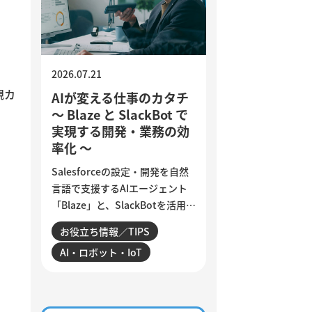
の確認ポイントをご紹介しま
す。
2026.07.21
規カ
AIが変える仕事のカタチ
～ Blaze と SlackBot で
実現する開発・業務の効
率化 ～
Salesforceの設定・開発を自然
言語で支援するAIエージェント
「Blaze」と、SlackBotを活用し
た業務自動化を紹介します。AI
お役立ち情報／TIPS
は、日々の細かな作業をどこま
AI・ロボット・IoT
で効率化できるのでしょうか。
設定変更やデータ確認、商談分
析、活動登録漏れの検知・入力
など、サンビットで実際に構