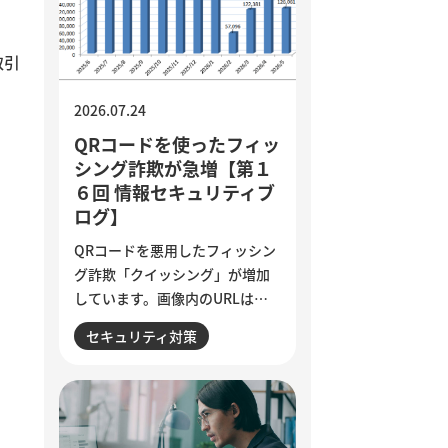
業務の棚卸しや手順の分解、品
質基準の明文化など、小さく試
取引
しながら実用化を進める方法を
解説しています。
2026.07.24
QRコードを使ったフィッ
シング詐欺が急増【第１
６回 情報セキュリティブ
ログ】
QRコードを悪用したフィッシン
グ詐欺「クイッシング」が増加
しています。画像内のURLはメ
ールフィルターで検知されにく
セキュリティ対策
く、スマートフォンを経由して
偽サイトへ誘導される点が特徴
です。セキュリティ意識が高い
人ほど狙われる巧妙な手口と、
被害を防ぐために実践したい3つ